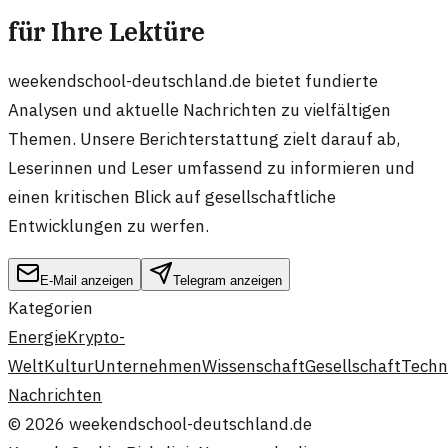
für Ihre Lektüre
weekendschool-deutschland.de bietet fundierte
Analysen und aktuelle Nachrichten zu vielfältigen
Themen. Unsere Berichterstattung zielt darauf ab,
Leserinnen und Leser umfassend zu informieren und
einen kritischen Blick auf gesellschaftliche
Entwicklungen zu werfen.
E-Mail anzeigen
Telegram anzeigen
Kategorien
Energie
Krypto-
Welt
Kultur
Unternehmen
Wissenschaft
Gesellschaft
Techn
Nachrichten
©
2026
weekendschool-deutschland.de